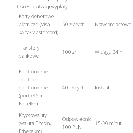
Okres realizacji wypłaty
Karty debetowe
płatnicze (Visa
50 złotych
Natychmiastowo
karta/Mastercard)
Transfery
100 zł
W ciągu 24 h
bankowe
Elektroniczne
portfele
elektroniczne
40 złotych
Instant
(portfel Skrill,
Neteller)
Kryptowaluty
Odpowiednik
(waluta Bitcoin,
15-30 minut
100 PLN
Ethereum)