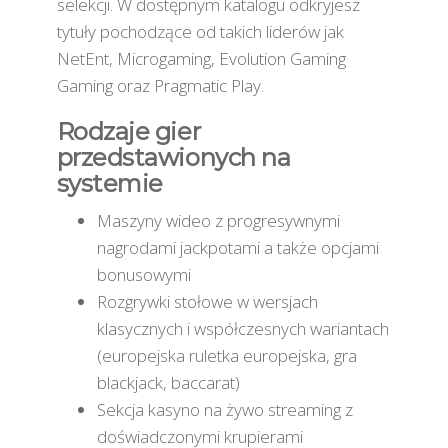
selekcji. W dostępnym katalogu odkryjesz
tytuły pochodzące od takich liderów jak
NetEnt, Microgaming, Evolution Gaming
Gaming oraz Pragmatic Play.
Rodzaje gier
przedstawionych na
systemie
Maszyny wideo z progresywnymi
nagrodami jackpotami a także opcjami
bonusowymi
Rozgrywki stołowe w wersjach
klasycznych i współczesnych wariantach
(europejska ruletka europejska, gra
blackjack, baccarat)
Sekcja kasyno na żywo streaming z
doświadczonymi krupierami