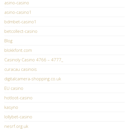
asino-casino
asino-casino1
bdmbet-casino1
betcollect-casino
Blog
blokkfont.com
Casinoly Casino 4766 – 4777_
curacau casinois
digitalcamera-shopping.co.uk
EU casino
hotloot-casino
kasyno
lollybet-casino
nesrf.org.uk