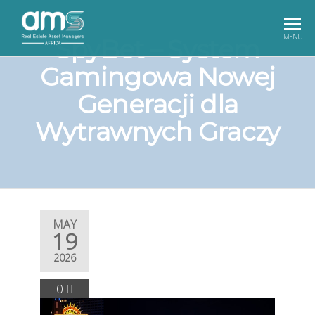
AMS
Real Estate
MENU
SpyBet – System
Investment
Africa
In Africa
Gamingowa Nowej
Generacji dla
Wytrawnych Graczy
MAY
19
2026
0