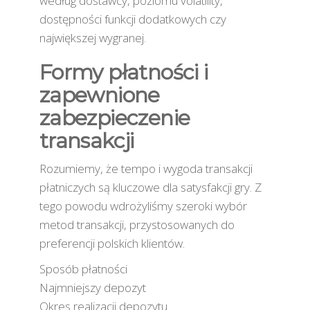
według dostawcy, poziomu volatility,
dostępności funkcji dodatkowych czy
największej wygranej.
Formy płatności i
zapewnione
zabezpieczenie
transakcji
Rozumiemy, że tempo i wygoda transakcji
płatniczych są kluczowe dla satysfakcji gry. Z
tego powodu wdrożyliśmy szeroki wybór
metod transakcji, przystosowanych do
preferencji polskich klientów.
Sposób płatności
Najmniejszy depozyt
Okres realizacji depozytu