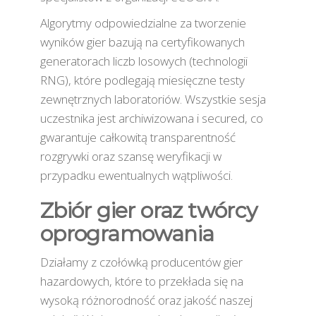
Algorytmy odpowiedzialne za tworzenie
wyników gier bazują na certyfikowanych
generatorach liczb losowych (technologii
RNG), które podlegają miesięczne testy
zewnętrznych laboratoriów. Wszystkie sesja
uczestnika jest archiwizowana i secured, co
gwarantuje całkowitą transparentność
rozgrywki oraz szansę weryfikacji w
przypadku ewentualnych wątpliwości.
Zbiór gier oraz twórcy
oprogramowania
Działamy z czołówką producentów gier
hazardowych, które to przekłada się na
wysoką różnorodność oraz jakość naszej