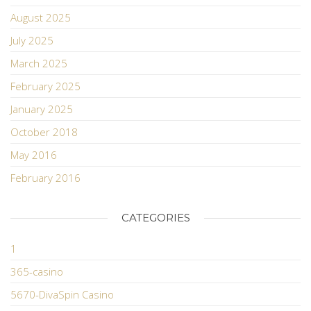
August 2025
July 2025
March 2025
February 2025
January 2025
October 2018
May 2016
February 2016
CATEGORIES
1
365-casino
5670-DivaSpin Casino