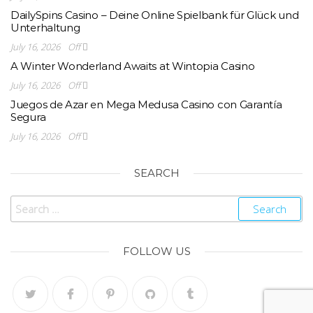
DailySpins Casino – Deine Online Spielbank für Glück und
Unterhaltung
July 16, 2026
Off
A Winter Wonderland Awaits at Wintopia Casino
July 16, 2026
Off
Juegos de Azar en Mega Medusa Casino con Garantía
Segura
July 16, 2026
Off
SEARCH
FOLLOW US