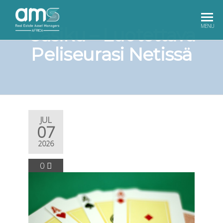
AMS
Real Estate
MENU
Casiku – Luotettava
Investment
Africa
In Africa
Peliseurasi Netissä
JUL
07
2026
0