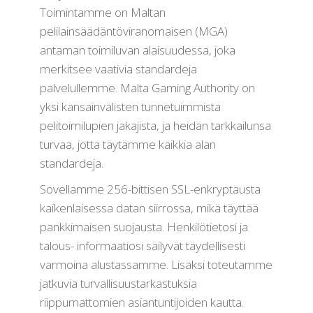
Toimintamme on Maltan
pelilainsäädäntöviranomaisen (MGA)
antaman toimiluvan alaisuudessa, joka
merkitsee vaativia standardeja
palvelullemme. Malta Gaming Authority on
yksi kansainvälisten tunnetuimmista
pelitoimilupien jakajista, ja heidän tarkkailunsa
turvaa, jotta täytämme kaikkia alan
standardeja.
Sovellamme 256-bittisen SSL-enkryptausta
kaikenlaisessa datan siirrossa, mikä täyttää
pankkimaisen suojausta. Henkilötietosi ja
talous- informaatiosi säilyvät täydellisesti
varmoina alustassamme. Lisäksi toteutamme
jatkuvia turvallisuustarkastuksia
riippumattomien asiantuntijoiden kautta.