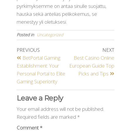
pyrkimyksemme on antaa sinulle suojattu,
hauska sekä antelias pelikokemus, se
menestyy yli oletuksesi.
Posted in
Uncategorized
PREVIOUS
NEXT
BetPortal Gaming
Best Casino Online
Establishment: Your
European Guide Top
Personal Portal to Elite
Picks and Tips
Gaming Superiority
Leave a Reply
Your email address will not be published.
Required fields are marked
*
Comment
*